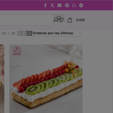
0.00
€
24
36