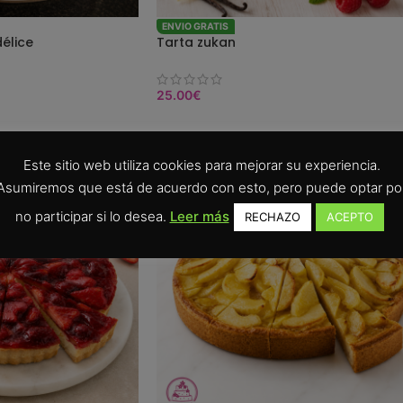
ENVIO GRATIS
élice
Tarta zukan
25.00
€
SELEC. OPCIONES
Este sitio web utiliza cookies para mejorar su experiencia.
Asumiremos que está de acuerdo con esto, pero puede optar po
no participar si lo desea.
Leer más
RECHAZO
ACEPTO