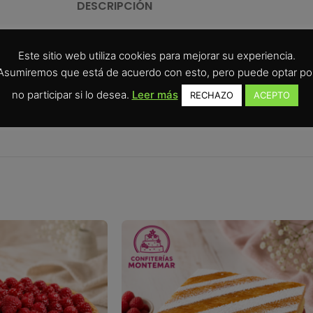
DESCRIPCIÓN
e y recogida en Confiterías Montemar Melilla.
Este sitio web utiliza cookies para mejorar su experiencia.
Asumiremos que está de acuerdo con esto, pero puede optar po
ado cuidado, sabor de pastelería tradicional y comodidad para hace
no participar si lo desea.
Leer más
RECHAZO
ACEPTO
terías Montemar en Melilla.