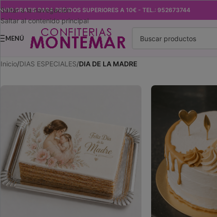
Saltar a la navegación
NVIO GRATIS PARA PEDIDOS SUPERIORES A 10€ - TEL.: 952673744
Saltar al contenido principal
MENÚ
Inicio
/
DIAS ESPECIALES
/
DIA DE LA MADRE