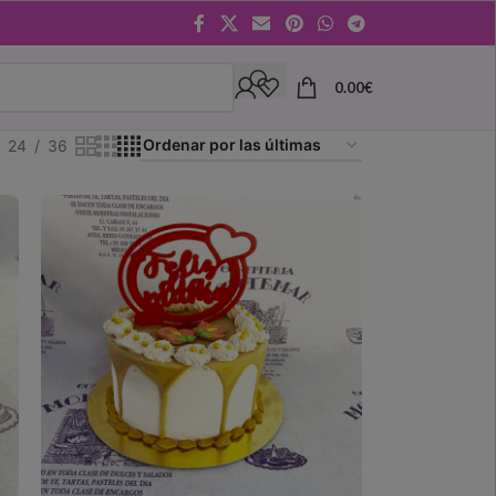
0.00
€
24
36