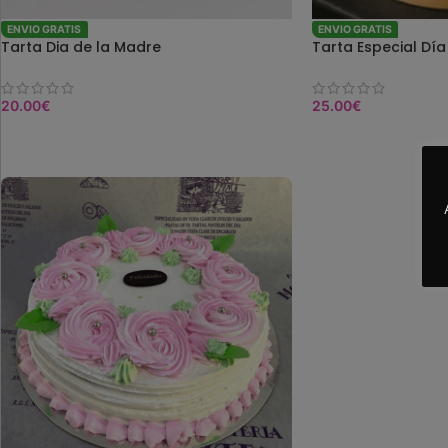
ENVIO GRATIS
ENVIO GRATIS
Tarta Dia de la Madre
Tarta Especial Día
Decoracion Marip
20.00
€
25.00
€
SELEC. OPCIONES
SELEC. OPCIONES