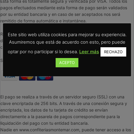
Esta forma es totalmente segura y verificada por VISA. Todos los
pagos efectuados mediante esta forma de pago serán validados
por su entidad bancaria y en caso de ser aceptados nos será
remitido de forma automática e instantánea.
Requiere de una clave de seguridad para poder realizar este tipo
Este sitio web utiliza cookies para mejorar su experiencia.
de pagos online. Consulte a su entidad bancaria si desconoce su
Asumiremos que está de acuerdo con esto, pero puede
clave de seguridad.
optar por no participar si lo desea.
Leer más
RECHAZO
Se aceptan tarjetas VISA/ VISA Electron y MasterCard/Maestro.
ACEPTO
El pago se realiza a través de un servidor seguro (SSL) con una
clave encriptada de 256 bits. A través de una conexión segura y
encriptada, los datos de tu tarjeta de crédito se envían
directamente a la pasarela de pagos correspondiente para la
liquidación del pago con tu entidad bancaria.
Nadie en www.confiteriasmontemar.com, puede tener acceso a los