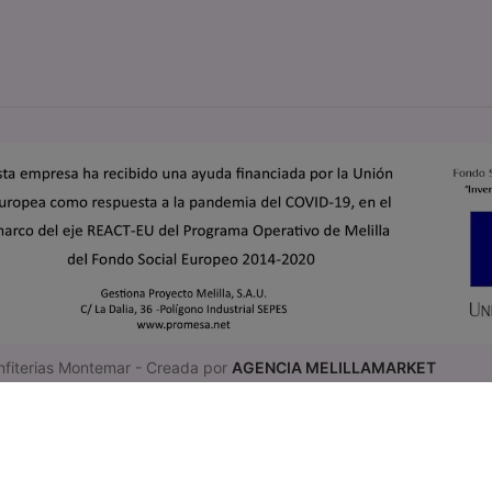
fiterias Montemar - Creada por
AGENCIA MELILLAMARKET