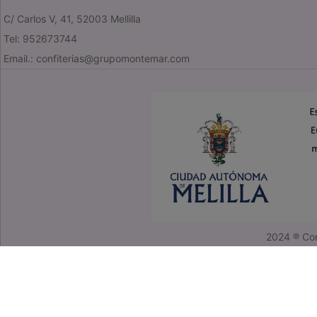
C/ Carlos V, 41, 52003 Mellilla
Tel: 952673744
Email.: confiterias@grupomontemar.com
2024 ® Con