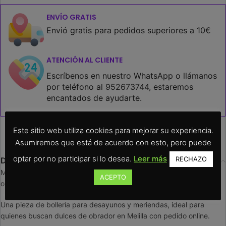
ENVÍO GRATIS
Envió gratis para pedidos superiores a 10€
ATENCIÓN AL CLIENTE
Escríbenos en nuestro WhatsApp o llámanos
por teléfono al
952673744
, estaremos
encantados de ayudarte.
Este sitio web utiliza cookies para mejorar su experiencia.
Asumiremos que está de acuerdo con esto, pero puede
optar por no participar si lo desea.
Leer más
RECHAZO
Descripción
Malagueño de chocolate en 1 unidad, preparado para pedidos
ACEPTO
online y recogida en Confiterías Montemar Melilla.
Una pieza de bollería para desayunos y meriendas, ideal para
quienes buscan dulces de obrador en Melilla con pedido online.