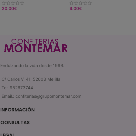
20.00
€
9.00
€
SELEC. OPCIONES
COMPRAR
Endulzando la vida desde 1996.
C/ Carlos V, 41, 52003 Mellilla
Tel: 952673744
Email.: confiterias@grupomontemar.com
INFORMACIÓN
CONSULTAS
LEGAL