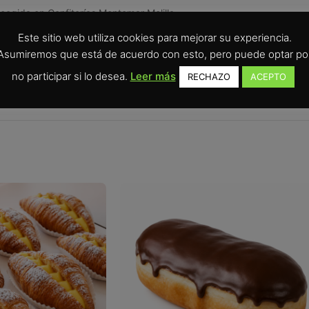
cogida en Confiterías Montemar Melilla.
Este sitio web utiliza cookies para mejorar su experiencia.
es buscan dulces de obrador en Melilla con pedido online.
Asumiremos que está de acuerdo con esto, pero puede optar po
terías Montemar en Melilla.
no participar si lo desea.
Leer más
RECHAZO
ACEPTO