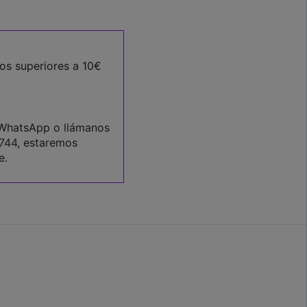
dos superiores a 10€
 WhatsApp o llámanos
744
, estaremos
e.