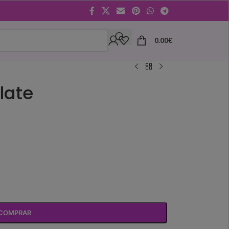
0.00
€
late
COMPRAR