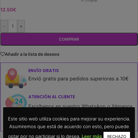
Limpiar
12.50
€
-
+
COMPRAR
Añadir a la lista de deseos
ENVÍO GRATIS
Envió gratis para pedidos superiores a 10€
ATENCIÓN AL CLIENTE
Escríbenos en nuestro WhatsApp o llámanos
por teléfono al
952673744
, estaremos
Este sitio web utiliza cookies para mejorar su experiencia.
encantados de ayudarte.
Asumiremos que está de acuerdo con esto, pero puede
optar por no participar si lo desea.
Leer más
RECHAZO