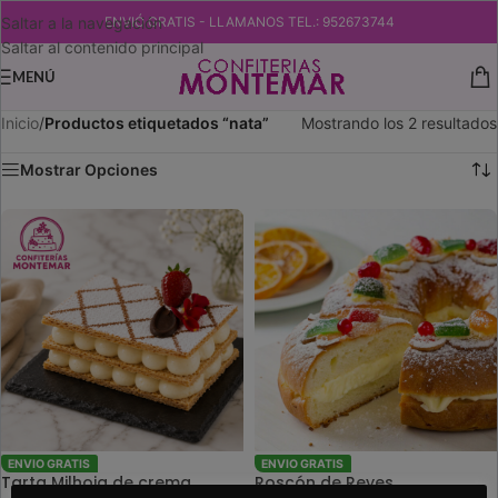
Saltar a la navegación
ENVIÓ GRATIS - LLAMANOS TEL.: 952673744
Saltar al contenido principal
MENÚ
Inicio
/
Productos etiquetados “nata”
Mostrando los 2 resultados
Mostrar Opciones
ENVIO GRATIS
ENVIO GRATIS
Tarta Milhoja de crema
Roscón de Reyes