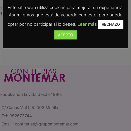
Este sitio web utiliza cookies para mejorar su experiencia.
15.00
€
10.00
€
-
25.00
€
Asumiremos que está de acuerdo con esto, pero puede
COMPRAR
SELEC. OPCIONES
optar por no participar si lo desea.
Leer más
RECHAZO
ACEPTO
Endulzando la vida desde 1996.
C/ Carlos V, 41, 52003 Mellilla
Tel: 952673744
Email.: confiterias@grupomontemar.com