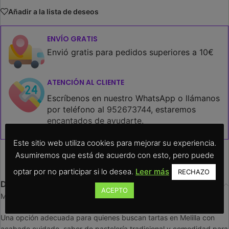
Añadir a la lista de deseos
ENVÍO GRATIS
Envió gratis para pedidos superiores a 10€
ATENCIÓN AL CLIENTE
Escríbenos en nuestro WhatsApp o llámanos
por teléfono al
952673744
, estaremos
encantados de ayudarte.
Este sitio web utiliza cookies para mejorar su experiencia.
Asumiremos que está de acuerdo con esto, pero puede
optar por no participar si lo desea.
Leer más
RECHAZO
Descripción
ACEPTO
Masa quebrada con almendras. 8 Personas
Una opción adecuada para quienes buscan tartas en Melilla con
acabado cuidado, sabor de pastelería tradicional y comodidad para