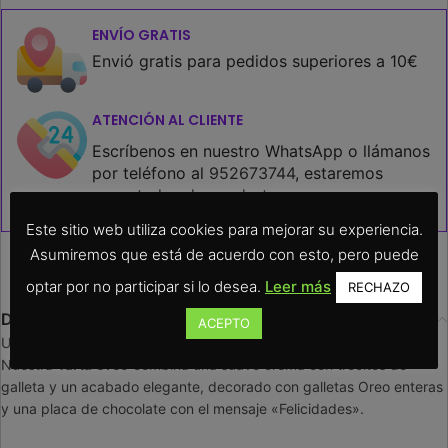
ENVÍO GRATIS
Envió gratis para pedidos superiores a 10€
ATENCIÓN AL CLIENTE
Escríbenos en nuestro WhatsApp o llámanos
por teléfono al
952673744
, estaremos
encantados de ayudarte.
Este sitio web utiliza cookies para mejorar su experiencia.
Asumiremos que está de acuerdo con esto, pero puede
optar por no participar si lo desea.
Leer más
RECHAZO
Descripción
ACEPTO
Una delicia para los verdaderos amantes de Oreo 🍪
Nuestra
Tarta Oreo
combina una suave crema con trocitos de
galleta y un acabado elegante, decorado con galletas Oreo enteras
y una placa de chocolate con el mensaje «Felicidades».