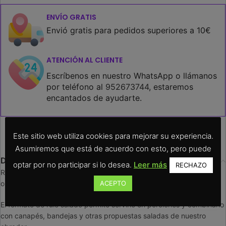
ENVÍO GRATIS
Envió gratis para pedidos superiores a 10€
ATENCIÓN AL CLIENTE
Escríbenos en nuestro WhatsApp o llámanos
por teléfono al
952673744
, estaremos
encantados de ayudarte.
Este sitio web utiliza cookies para mejorar su experiencia.
Asumiremos que está de acuerdo con esto, pero puede
Descripción
optar por no participar si lo desea.
Leer más
RECHAZO
Rulo anchoa y queso en para 8 personas, preparado para pedidos
ACEPTO
online y recogida en Confiterías Montemar Melilla.
El formato de rulo salado permite servirlo en porciones y combinarlo
con canapés, bandejas y otras propuestas saladas de nuestro