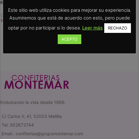
Roscón de Reyes
Este sitio web utiliza cookies para mejorar su experiencia.
Asumiremos que está de acuerdo con esto, pero puede
10.00
€
-
25.00
€
optar por no participar si lo desea.
Leer más
RECHAZO
SELEC. OPCIONES
ACEPTO
Endulzando la vida desde 1996.
C/ Carlos V, 41, 52003 Mellilla
Tel: 952673744
Email.: confiterias@grupomontemar.com