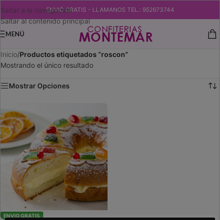
Saltar a la navegación
ENVIÓ GRATIS - LLAMANOS TEL.: 952673744
Saltar al contenido principal
MENÚ
Inicio
/
Productos etiquetados “roscon”
Mostrando el único resultado
Mostrar Opciones
ENVIO GRATIS